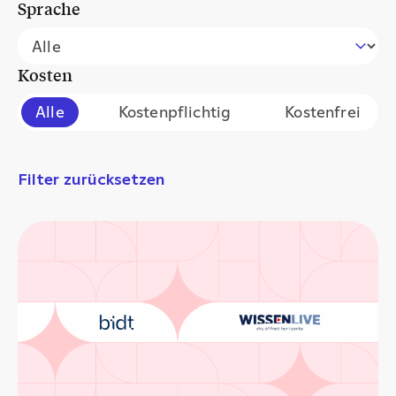
Sprache
Filter events by language
Select content
Kosten
Filter events by cost
Alle
Kostenpflichtig
Kostenfrei
Filter zurücksetzen