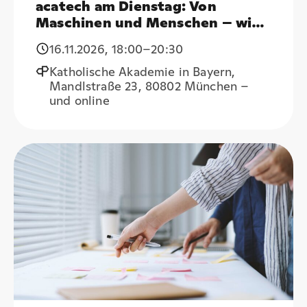
acatech am Dienstag: Von
Maschinen und Menschen – wie
KI und Robotik Medizin und
16.11.2026
,
18:00
–20:30
Pflege verändern
Katholische Akademie in Bayern,
Mandlstraße 23, 80802 München –
und online