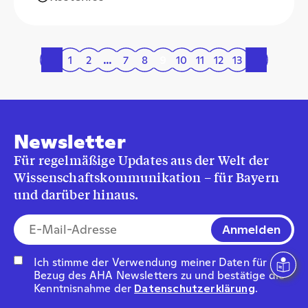
«
1
2
…
7
8
9
10
11
12
13
»
Newsletter
Für regelmäßige Updates aus der Welt der
Wissenschaftskommunikation – für Bayern
und darüber hinaus.
E-Mail-Addresse*
Ich stimme der Verwendung meiner Daten für den
Bezug des AHA Newsletters zu und bestätige die
Kenntnisnahme der
Datenschutzerklärung
.