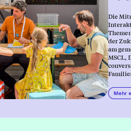
Die Mi
Interak
Themen 
der Zuk
am gem
MSCL, 
convers
Famili
Mehr e