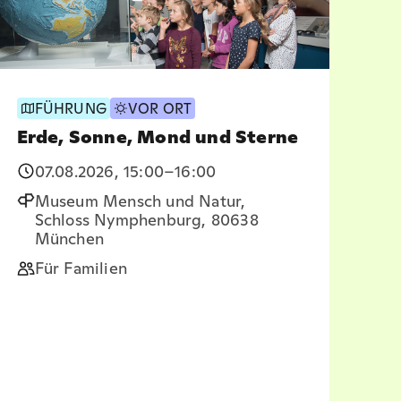
FÜHRUNG
VOR ORT
Erde, Sonne, Mond und Sterne
07.08.2026
,
15:00
–16:00
Museum Mensch und Natur,
Schloss Nymphenburg, 80638
München
Für Familien
Bä
ge