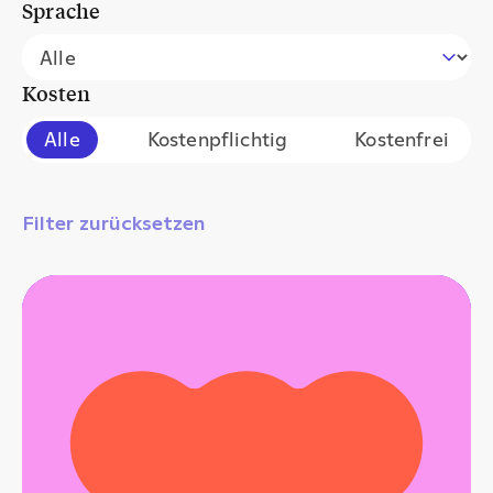
Sprache
Filter events by language
Select content
Kosten
Filter events by cost
Alle
Kostenpflichtig
Kostenfrei
Filter zurücksetzen