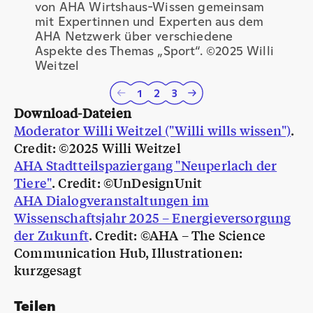
von AHA Wirtshaus-Wissen gemeinsam
mit Expertinnen und Experten aus dem
AHA Netzwerk über verschiedene
Aspekte des Themas „Sport“. ©2025 Willi
Weitzel
Zu Seite
Zu Seite
Zu Seite
1
2
3
Zur vorherigen Seite
Zur nächsten Seite
Download-Dateien
Moderator Willi Weitzel ("Willi wills wissen")
.
Credit: ©2025 Willi Weitzel
AHA Stadtteilspaziergang "Neuperlach der
Tiere"
. Credit: ©UnDesignUnit
AHA Dialogveranstaltungen im
Wissenschaftsjahr 2025 – Energieversorgung
der Zukunft
. Credit: ©AHA – The Science
Communication Hub, Illustrationen:
kurzgesagt
Teilen