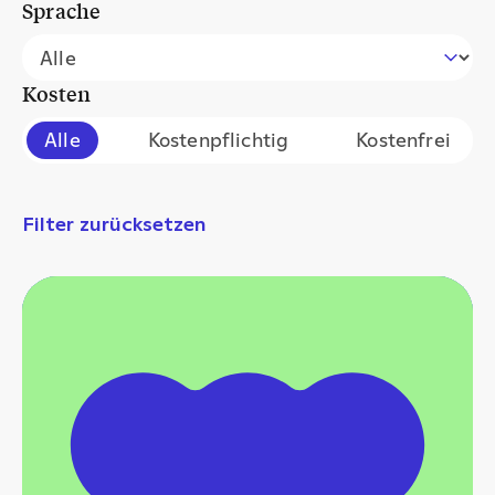
Sprache
Filter events by language
Select content
Kosten
Filter events by cost
Alle
Kostenpflichtig
Kostenfrei
Filter zurücksetzen