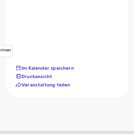
rtkarte
✕
StreetMap
butors
Im Kalender speichern
Druckansicht
Veranstaltung teilen